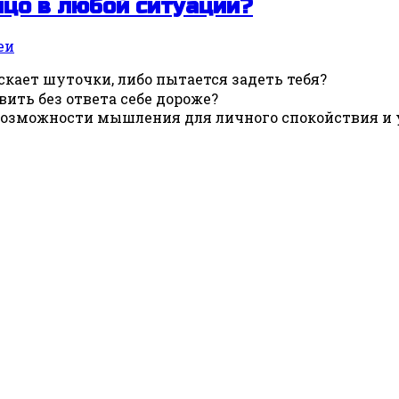
ицо в любой ситуации?
еи
ускает шуточки, либо пытается задеть тебя?
авить без ответа себе дороже?
возможности мышления для личного спокойствия и у