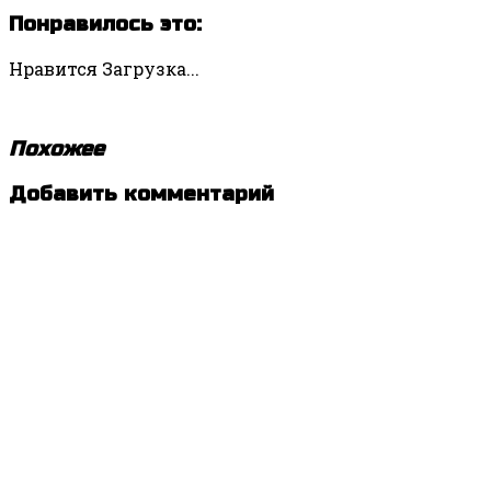
Понравилось это:
Нравится
Загрузка...
Похожее
Метки:
Добавить комментарий
Быть
СЧАСТЛИВЫМ
,
и
,
Ильдар
Валиев