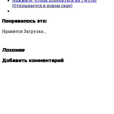
Нажмите, чтобы поделиться на Twitter
(Открывается в новом окне)
Понравилось это:
Нравится
Загрузка...
Похожее
Метки:
Добавить комментарий
Быть
СЧАСТЛИВЫМ
,
Ильдар
Валиев