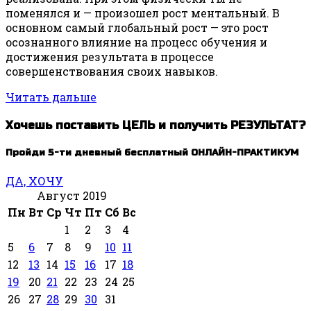
поменялся и — произошел рост ментальный. В
основном самый глобальный рост — это рост
осознанного влияние на процесс обучения и
достижения результата в процессе
совершенствования своих навыков.
Читать дальше
Хочешь поставить ЦЕЛЬ и получить РЕЗУЛЬТАТ?
Пройди 5-ти дневный бесплатный ОНЛАЙН-ПРАКТИКУМ
ДА, ХОЧУ
Август 2019
Пн
Вт
Ср
Чт
Пт
Сб
Вс
1
2
3
4
5
6
7
8
9
10
11
12
13
14
15
16
17
18
19
20
21
22
23
24
25
26
27
28
29
30
31