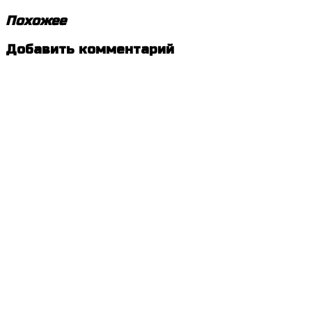
Похожее
Метки:
Добавить комментарий
Быть
СЧАСТЛИВЫМ
,
Ильдар
Валиев