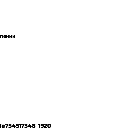
мпании
8e754517348_1920