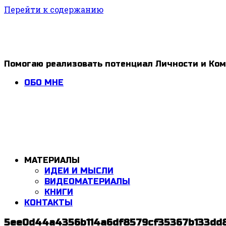
Перейти к содержанию
1ldar
Помогаю реализовать потенциал Личности и Ко
Valiev
ОБО МНЕ
МАТЕРИАЛЫ
ИДЕИ И МЫСЛИ
ВИДЕОМАТЕРИАЛЫ
КНИГИ
КОНТАКТЫ
5ee0d44a4356b114a6df8579cf35367b133dd